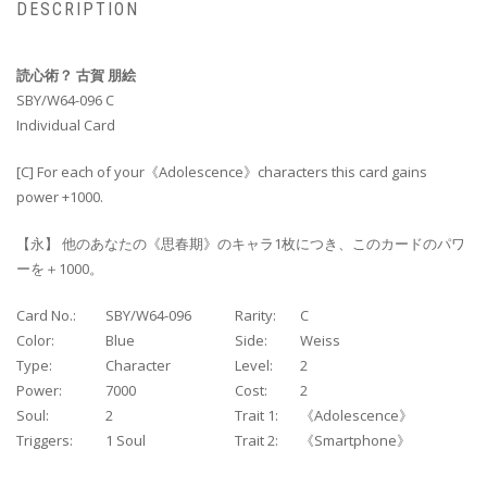
DESCRIPTION
読心術？ 古賀 朋絵
SBY/W64-096 C
Individual Card
[C] For each of your《Adolescence》characters this card gains
power +1000.
【永】 他のあなたの《思春期》のキャラ1枚につき、このカードのパワ
ーを＋1000。
Card No.:
SBY/W64-096
Rarity:
C
Color:
Blue
Side:
Weiss
Type:
Character
Level:
2
Power:
7000
Cost:
2
Soul:
2
Trait 1:
《Adolescence》
Triggers:
1 Soul
Trait 2:
《Smartphone》