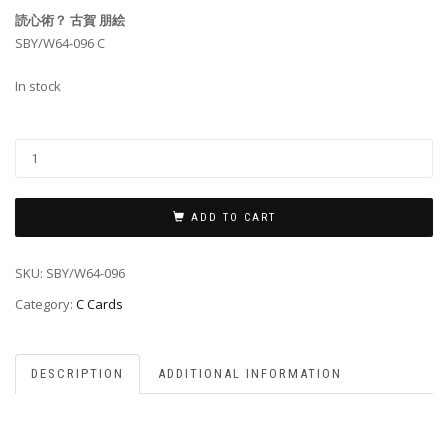
読心術？ 古賀 朋絵
SBY/W64-096 C
In stock
ADD TO CART
SKU:
SBY/W64-096
Category:
C Cards
DESCRIPTION
ADDITIONAL INFORMATION