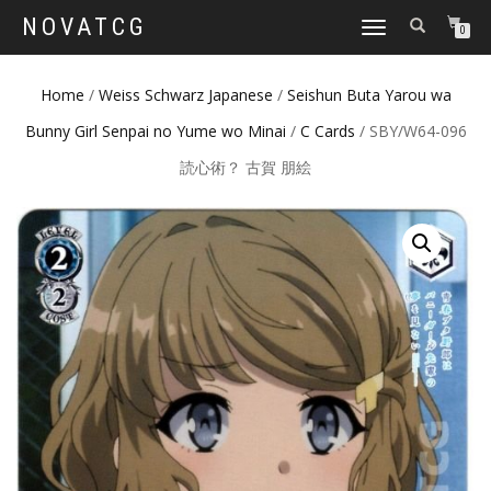
NOVATCG
TOGGLE
0
NAVIGATION
Home
/
Weiss Schwarz Japanese
/
Seishun Buta Yarou wa
Bunny Girl Senpai no Yume wo Minai
/
C Cards
/ SBY/W64-096
読心術？ 古賀 朋絵