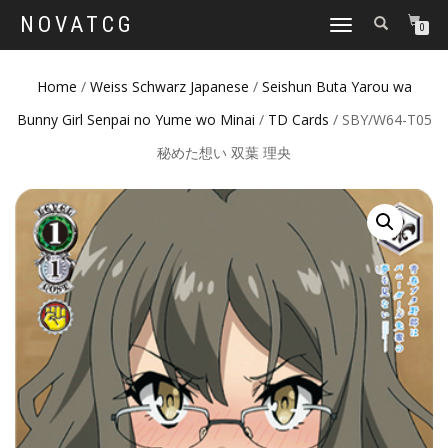
NOVATCG
TOGGLE
0
NAVIGATION
Home
/
Weiss Schwarz Japanese
/
Seishun Buta Yarou wa
Bunny Girl Senpai no Yume wo Minai
/
TD Cards
/ SBY/W64-T05
秘めた想い 双葉 理央