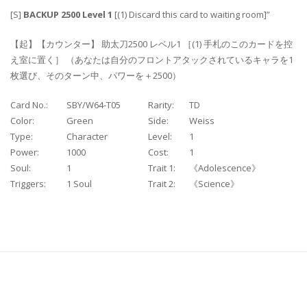
[S]
BACKUP 2500 Level 1
[(1) Discard this card to waiting room]”
【起】【カウンター】 助太刀2500 レベル1 ［(1) 手札のこのカードを控
え室に置く］ （あなたは自分のフロントアタックされているキャラを1
枚選び、そのターン中、パワーを＋2500）
Card No.:
SBY/W64-T05
Rarity:
TD
Color:
Green
Side:
Weiss
Type:
Character
Level:
1
Power:
1000
Cost:
1
Soul:
1
Trait 1:
《Adolescence》
Triggers:
1 Soul
Trait 2:
《Science》