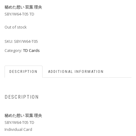
秘めた想い 双葉 理央
SBY/W64-T05 TD
Out of stock
SKU:
SBY/W64-T05
Category:
TD Cards
DESCRIPTION
ADDITIONAL INFORMATION
DESCRIPTION
秘めた想い 双葉 理央
SBY/W64-T05 TD
Individual Card