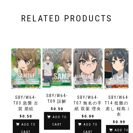
RELATED PRODUCTS
SBY/W64-
SBY/W64-
SBY/W64-
SBY/W64-
T09 誤解
T03 急襲 古
T07 無名の手
T14 批難の
賀 朋絵
紙 双葉 理央
$
0.50
差し 桜島 麻
衣
$
0.50
$
0.99
ADD TO
$
0.99
ADD TO
ADD TO
CART
ADD TO
CART
CART