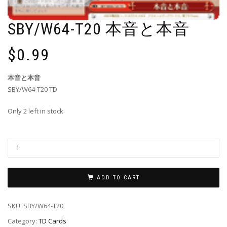
SBY/W64-T20 本音と本音
$
0.99
本音と本音
SBY/W64-T20 TD
Only 2 left in stock
ADD TO CART
SKU:
SBY/W64-T20
Category:
TD Cards