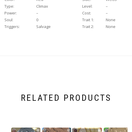
Type:
Climax
Level:
–
Power:
–
Cost:
–
Soul:
0
Trait 1:
None
Triggers:
Salvage
Trait 2:
None
RELATED PRODUCTS