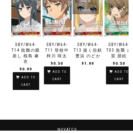
Out of
Stock
SBY/W64-
SBY/W64-
SBY/W64-
SBY/W64-
T11 登校中
T13 築く信頼
T03 急襲 古
T14 批難の眼
梓川 咲太
豊浜 のどか
賀 朋絵
差し 桜島 麻
衣
$
0.50
$
1.99
$
0.50
$
0.99
ADD TO
ADD TO
ADD TO
CART
CART
CART
NOVATCG