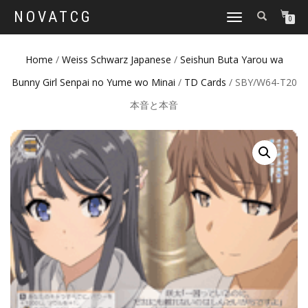
NOVATCG
TOGGLE
0
NAVIGATION
Home
/
Weiss Schwarz Japanese
/
Seishun Buta Yarou wa
Bunny Girl Senpai no Yume wo Minai
/
TD Cards
/ SBY/W64-T20
本音と本音