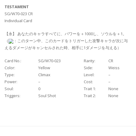
TESTAMENT
SG/W70-023 CR
Individual Card
【永】 あなたのキャラすべてに、パワーを＋1000し、ソウルを＋1。
（
：このターン中、このカードをトリガーした攻撃キャラが次に与
えるダメージがキャンセルされた時、相手に1ダメージを与える）
Card No.:
SG/W70-023
Rarity:
CR
Color:
Yellow
Side:
Weiss
Type:
Climax
Level:
–
Power:
–
Cost:
–
Soul:
0
Trait 1:
None
Triggers:
Soul Shot
Trait 2:
None