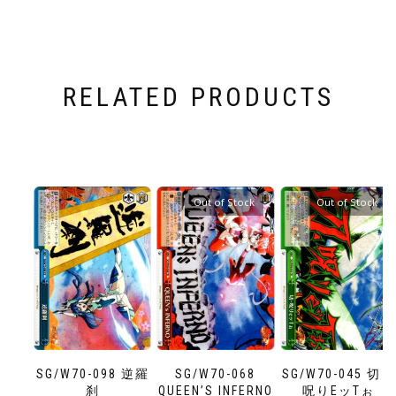
RELATED PRODUCTS
Out of Stock
Out of Stock
SG/W70-098 逆羅
SG/W70-068
SG/W70-045 切・
刹
QUEEN’S INFERNO
呪りEッTぉ