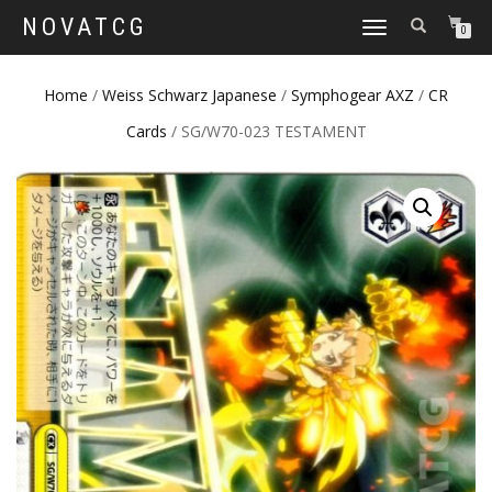
NOVATCG
TOGGLE
0
NAVIGATION
Home
/
Weiss Schwarz Japanese
/
Symphogear AXZ
/
CR
Cards
/ SG/W70-023 TESTAMENT