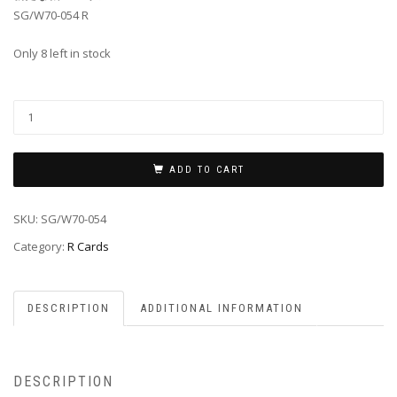
SG/W70-054 R
Only 8 left in stock
ADD TO CART
SKU:
SG/W70-054
Category:
R Cards
DESCRIPTION
ADDITIONAL INFORMATION
DESCRIPTION