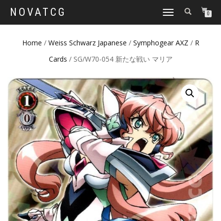
NOVATCG
TOGGLE
0
NAVIGATION
Home
/
Weiss Schwarz Japanese
/
Symphogear AXZ
/
R
Cards
/ SG/W70-054 新たな戦い マリア