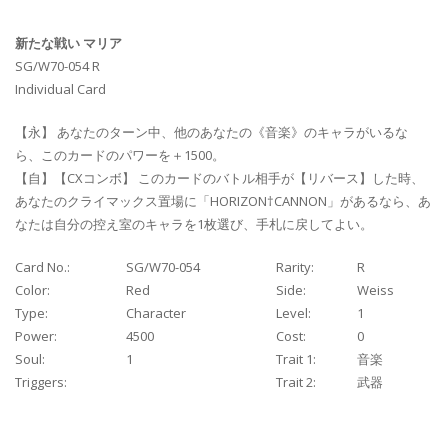
新たな戦い マリア
SG/W70-054 R
Individual Card
【永】 あなたのターン中、他のあなたの《音楽》のキャラがいるな
ら、このカードのパワーを＋1500。
【自】【CXコンボ】 このカードのバトル相手が【リバース】した時、
あなたのクライマックス置場に「HORIZON†CANNON」があるなら、あ
なたは自分の控え室のキャラを1枚選び、手札に戻してよい。
Card No.:
SG/W70-054
Rarity:
R
Color:
Red
Side:
Weiss
Type:
Character
Level:
1
Power:
4500
Cost:
0
Soul:
1
Trait 1:
音楽
Triggers:
Trait 2:
武器