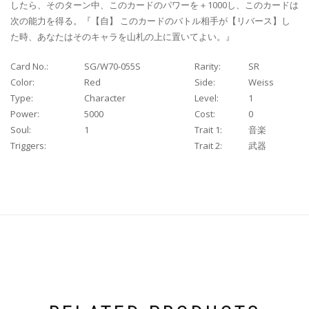
したら、そのターン中、このカードのパワーを＋1000し、このカードは
次の能力を得る。『【自】 このカードのバトル相手が【リバース】し
た時、あなたはそのキャラを山札の上に置いてよい。』
Card No.:
SG/W70-055S
Rarity:
SR
Color:
Red
Side:
Weiss
Type:
Character
Level:
1
Power:
5000
Cost:
0
Soul:
1
Trait 1:
音楽
Triggers:
Trait 2:
武器