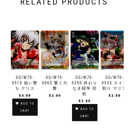
RELATED PRODUCTS
Out of
Out of
Stock
Stock
SG/W70-
SG/W70-
SG/W70-
SG/W70-
051S 狙い撃
006S 繋ぐ力
029S 終わり
053S スイカ
ち クリス
響
なき闘争 切
割り マリア
歌
$
4.99
$
3.99
$
3.99
$
3.99
ADD TO
ADD TO
CART
CART