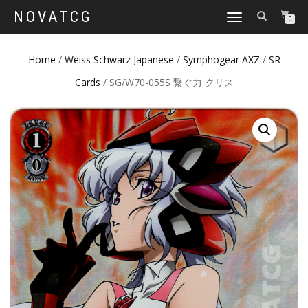
NOVATCG
TOGGLE
0
NAVIGATION
Home
/
Weiss Schwarz Japanese
/
Symphogear AXZ
/
SR
Cards
/ SG/W70-055S 繋ぐ力 クリス