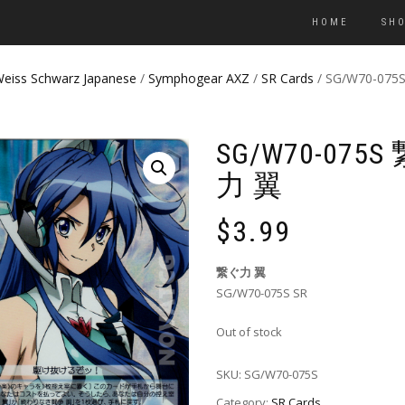
HOME
SH
eiss Schwarz Japanese
/
Symphogear AXZ
/
SR Cards
/ SG/W70-07
SG/W70-075S
力 翼
$
3.99
繋ぐ力 翼
SG/W70-075S SR
Out of stock
SKU:
SG/W70-075S
Category:
SR Cards