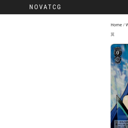
NOVATCG
Home
/
W
翼