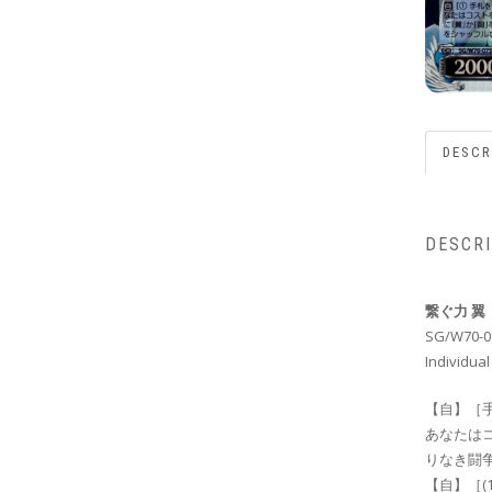
DESCR
DESCR
繋ぐ力 翼
SG/W70-0
Individual
【自】［
あなたは
りなき闘争
【自】［(