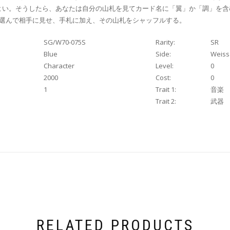
よい。そうしたら、あなたは自分の山札を見てカード名に「翼」か「調」を含
で選んで相手に見せ、手札に加え、その山札をシャッフルする。
SG/W70-075S
Rarity:
SR
Blue
Side:
Weiss
Character
Level:
0
2000
Cost:
0
1
Trait 1:
音楽
Trait 2:
武器
RELATED PRODUCTS