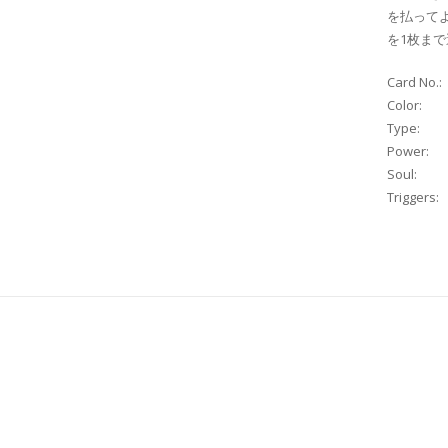
を払って
を1枚ま
Card No.:
Color:
Type:
Power:
Soul:
Triggers: