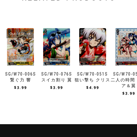
Out of Stock
SG/W70-006S
SG/W70-076S
SG/W70-051S
SG/W70-0
繋ぐ力 響
スイカ割り 翼
狙い撃ち クリス
二人の時間
ア＆翼
$
3.99
$
3.99
$
4.99
$
3.99