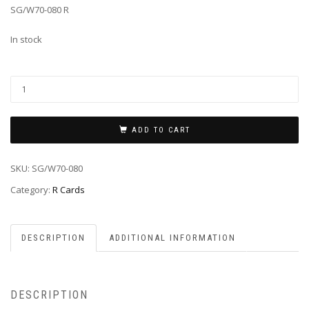
SG/W70-080 R
In stock
ADD TO CART
SKU:
SG/W70-080
Category:
R Cards
DESCRIPTION
ADDITIONAL INFORMATION
DESCRIPTION