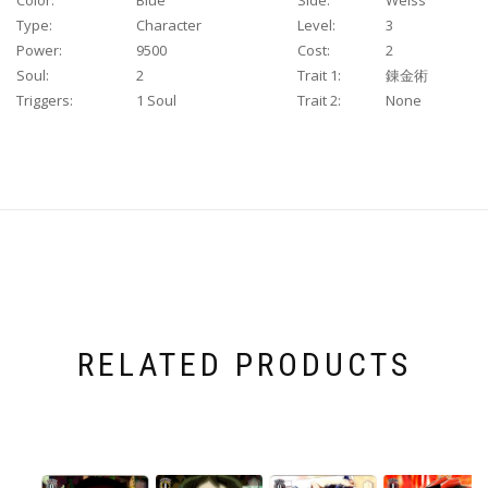
Color:
Blue
Side:
Weiss
Type:
Character
Level:
3
Power:
9500
Cost:
2
Soul:
2
Trait 1:
錬金術
Triggers:
1 Soul
Trait 2:
None
RELATED PRODUCTS