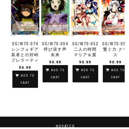
SG/W70-074
SG/W70-004
SG/W70-052
SG/W70-055
シンフォギア
呼び戻す声
二人の時間
繋ぐ力 クリ
装者との対峙
未来
マリア＆翼
ス
プレラーティ
$
0.99
$
0.99
$
0.99
$
0.99
ADD TO
ADD TO
ADD TO
ADD TO
CART
CART
CART
CART
NOVATCG