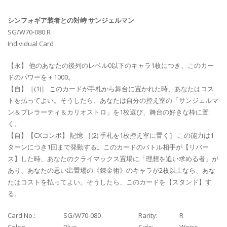
シンフォギア装者との対峙 サンジェルマン
SG/W70-080 R
Individual Card
【永】 他のあなたの後列のレベル0以下のキャラ1枚につき、このカー
ドのパワーを＋1000。
【自】［(1)］ このカードが手札から舞台に置かれた時、あなたはコス
トを払ってよい。そうしたら、あなたは自分の控え室の「サンジェルマ
ン＆プレラーティ＆カリオストロ」を1枚選び、舞台の好きな枠に置
く。
【自】【CXコンボ】 記憶 ［(2) 手札を1枚控え室に置く］ この能力は1
ターンにつき1回まで発動する。このカードのバトル相手が【リバー
ス】した時、あなたのクライマックス置場に「理想を追い求める者」が
あり、あなたの思い出置場の《錬金術》のキャラが2枚以上なら、あな
たはコストを払ってよい。そうしたら、このカードを【スタンド】す
る。
Card No.:
SG/W70-080
Rarity:
R