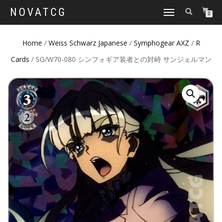
NOVATCG
TOGGLE
0
NAVIGATION
Home
/
Weiss Schwarz Japanese
/
Symphogear AXZ
/
R
Cards
/ SG/W70-080 シンフォギア装者との対峙 サンジェルマン