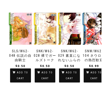
SLS/W62-
SNK/W62-
SNK/W62-
SNW/W62-
048 伝説の自
028 裸でガー
029 素直にな
104 ネウロ
由騎士
ルズトーク
れないふらの
の熱烈歓迎
$
0.50
$
0.50
$
0.50
$
0.99
ADD TO
ADD TO
ADD TO
ADD TO
CART
CART
CART
CART