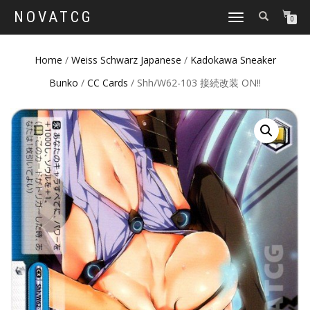
NOVATCG
TOGGLE
0
NAVIGATION
Home
/
Weiss Schwarz Japanese
/
Kadokawa Sneaker
Bunko
/
CC Cards
/ Shh/W62-103 接続改装 ON!!