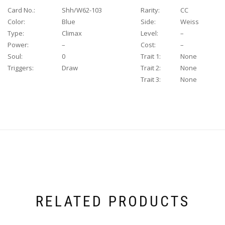
Card No.:
Shh/W62-103
Rarity:
CC
Color:
Blue
Side:
Weiss
Type:
Climax
Level:
–
Power:
–
Cost:
–
Soul:
0
Trait 1:
None
Triggers:
Draw
Trait 2:
None
Trait 3:
None
RELATED PRODUCTS