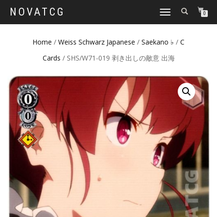
NOVATCG
TOGGLE
0
NAVIGATION
Home
/
Weiss Schwarz Japanese
/
Saekano ♭
/
C
Cards
/ SHS/W71-019 剥き出しの敵意 出海