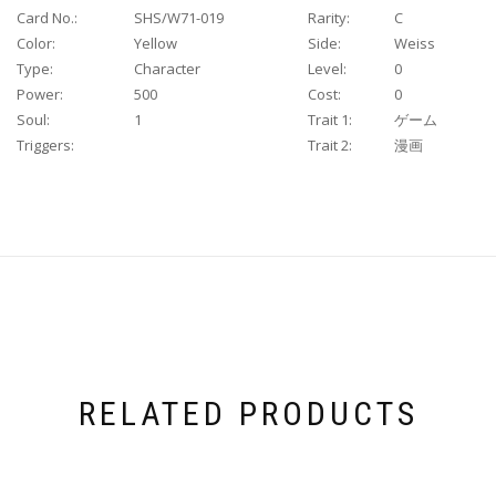
Card No.:
SHS/W71-019
Rarity:
C
Color:
Yellow
Side:
Weiss
Type:
Character
Level:
0
Power:
500
Cost:
0
Soul:
1
Trait 1:
ゲーム
Triggers:
Trait 2:
漫画
RELATED PRODUCTS