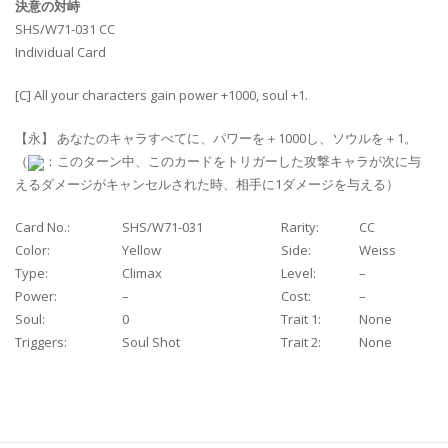
決意の対峙
SHS/W71-031 CC
Individual Card
[C] All your characters gain power +1000, soul +1.
【永】 あなたのキャラすべてに、パワーを＋1000し、ソウルを＋1。
（
：このターン中、このカードをトリガーした攻撃キャラが次に与
えるダメージがキャンセルされた時、相手に1ダメージを与える）
Card No.:
SHS/W71-031
Rarity:
CC
Color:
Yellow
Side:
Weiss
Type:
Climax
Level:
–
Power:
–
Cost:
–
Soul:
0
Trait 1:
None
Triggers:
Soul Shot
Trait 2:
None