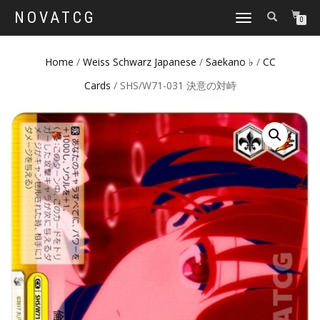
NOVATCG
TOGGLE
0
NAVIGATION
Home
/
Weiss Schwarz Japanese
/
Saekano ♭
/
CC
Cards
/ SHS/W71-031 決意の対峙