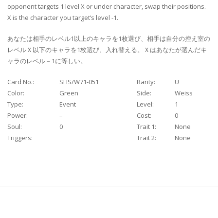
opponent targets 1 level X or under character, swap their positions.
X is the character you target’s level -1.
あなたは相手のレベル1以上のキャラを1枚選び、相手は自分の控え室の
レベルＸ以下のキャラを1枚選び、入れ替える。Ｘはあなたが選んだキ
ャラのレベル－1に等しい。
Card No.:
SHS/W71-051
Rarity:
U
Color:
Green
Side:
Weiss
Type:
Event
Level:
1
Power:
–
Cost:
0
Soul:
0
Trait 1:
None
Triggers:
Trait 2:
None