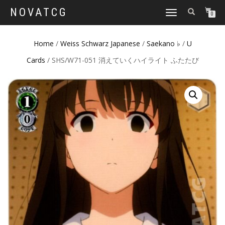
NOVATCG
TOGGLE
0
NAVIGATION
Home
/
Weiss Schwarz Japanese
/
Saekano ♭
/
U
Cards
/ SHS/W71-051 消えていくハイライト ふたたび