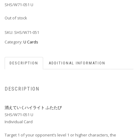
SHS/W71-051 U
Out of stock
SKU:
SHS/W71-051
Category:
U Cards
DESCRIPTION
ADDITIONAL INFORMATION
DESCRIPTION
消えていくハイライト ふたたび
SHS/W71-051 U
Individual Card
Target 1 of your opponent’s level 1 or higher characters, the