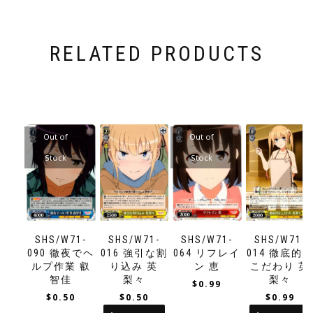
RELATED PRODUCTS
Out of
Out of
Stock
Stock
SHS/W71-
SHS/W71-
SHS/W71-
SHS/W71-
090 徹夜でヘ
016 強引な割
064 リフレイ
014 徹底的
ルプ作業 叡
り込み 英
ン 恵
こだわり 英
智佳
梨々
梨々
$
0.99
$
0.50
$
0.50
$
0.99