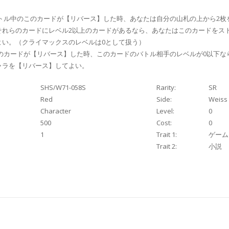
バトル中のこのカードが【リバース】した時、あなたは自分の山札の上から2枚
それらのカードにレベル2以上のカードがあるなら、あなたはこのカードをス
よい。（クライマックスのレベルは0として扱う）
このカードが【リバース】した時、このカードのバトル相手のレベルが0以下な
ャラを【リバース】してよい。
SHS/W71-058S
Rarity:
SR
Red
Side:
Weiss
Character
Level:
0
500
Cost:
0
1
Trait 1:
ゲーム
Trait 2:
小説