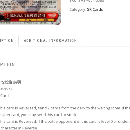
SKU:
SHS/W71-058S
Category:
SR Cards
IPTION
ADDITIONAL INFORMATION
IPTION
な投資 詩羽
058S SR
 Card
his card is Reversed, send 2 cards from the deck to the waiting room. If the
 higher card, you may send this card to stock.
his card is Reversed, if the battle opponent of this card is level 0 or unde
 character in Reverse.