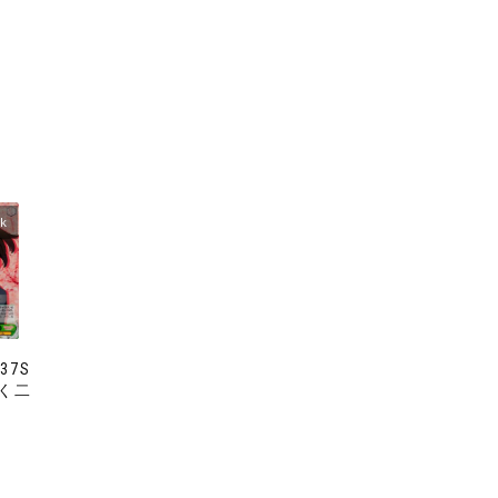
ck
037S
く二