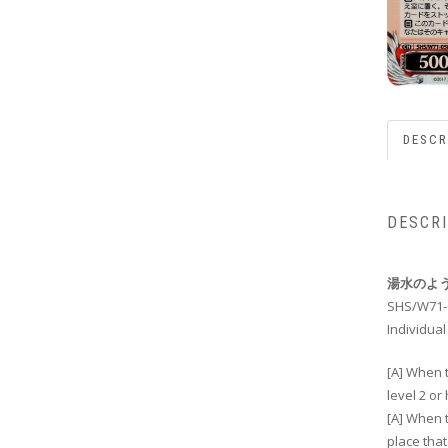
DESCR
DESCR
湯水のよう
SHS/W71-
Individual
[A] When t
level 2 or
[A] When t
place that