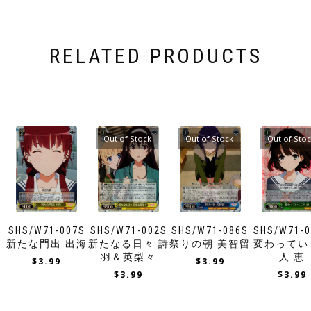
RELATED PRODUCTS
Out of Stock
Out of Stock
Out of Sto
SHS/W71-007S
SHS/W71-002S
SHS/W71-086S
SHS/W71-
新たな門出 出海
新たなる日々 詩
祭りの朝 美智留
変わってい
羽＆英梨々
人 恵
$
3.99
$
3.99
$
3.99
$
3.99