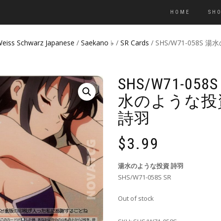
HOME
SH
eiss Schwarz Japanese
/
Saekano ♭
/
SR Cards
/ SHS/W71-058S 
SHS/W71-058
水のような投
詩羽
$
3.99
湯水のような投資 詩羽
SHS/W71-058S SR
Out of stock