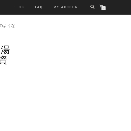
OP
BLOG
FAQ
MY ACCOUNT
0
湯水のような
S 湯
資