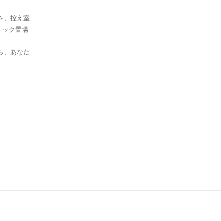
を、控え室
トック置場
ら、あなた