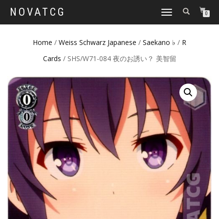
NOVATCG
TOGGLE
0
NAVIGATION
Home
/
Weiss Schwarz Japanese
/
Saekano ♭
/
R
Cards
/ SHS/W71-084 夜のお誘い？ 美智留