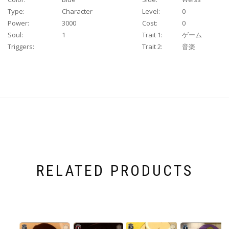
Type:
Character
Level:
0
Power:
3000
Cost:
0
Soul:
1
Trait 1:
ゲーム
Triggers:
Trait 2:
音楽
RELATED PRODUCTS