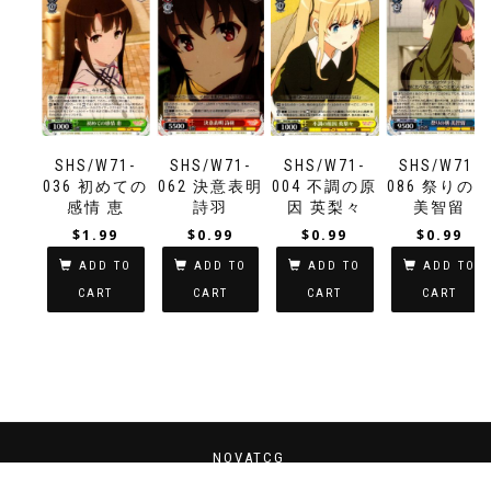
SHS/W71-
SHS/W71-
SHS/W71-
SHS/W71-
036 初めての
062 決意表明
004 不調の原
086 祭りの
感情 恵
詩羽
因 英梨々
美智留
$
1.99
$
0.99
$
0.99
$
0.99
ADD TO
ADD TO
ADD TO
ADD TO
CART
CART
CART
CART
NOVATCG