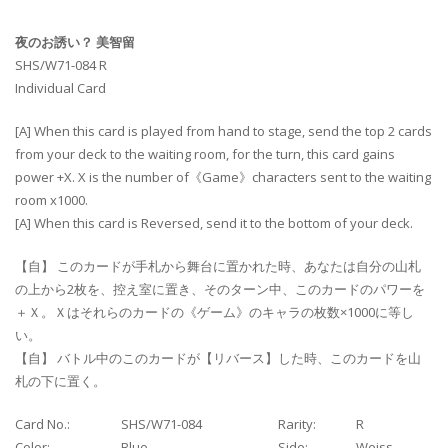
夜のお誘い？ 美智留
SHS/W71-084 R
Individual Card
[A] When this card is played from hand to stage, send the top 2 cards
from your deck to the waiting room, for the turn, this card gains
power +X. X is the number of《Game》characters sent to the waiting
room x1000.
[A] When this card is Reversed, send it to the bottom of your deck.
【自】 このカードが手札から舞台に置かれた時、あなたは自分の山札
の上から2枚を、控え室に置き、そのターン中、このカードのパワーを
＋Ｘ。Ｘはそれらのカードの《ゲーム》のキャラの枚数×1000に等し
い。
【自】 バトル中のこのカードが【リバース】した時、このカードを山
札の下に置く。
Card No.:
SHS/W71-084
Rarity:
R
Color:
Blue
Side:
Weiss