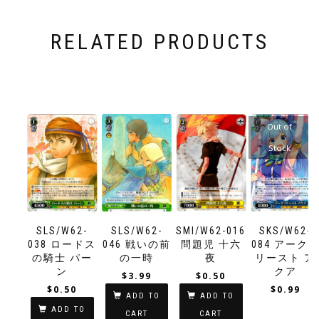
RELATED PRODUCTS
Out of
Stock
SLS/W62-
SLS/W62-
SMI/W62-016
SKS/W62-
038 ロードス
046 戦いの前
問題児 十六
084 アーク
の騎士 パー
の一時
夜
リースト ア
ン
クア
$
3.99
$
0.50
$
0.50
$
0.99
ADD TO
ADD TO
ADD TO
CART
CART