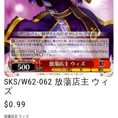
SKS/W62-062 放蕩店主 ウィ
ズ
$
0.99
放蕩店主 ウィズ