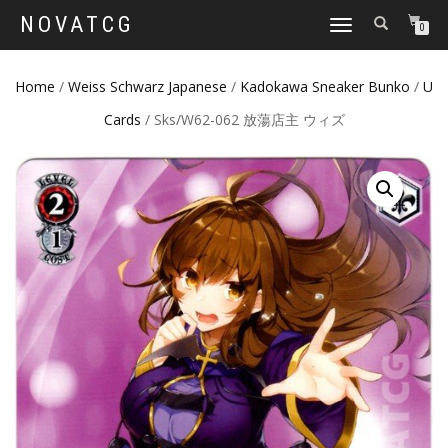
NOVATCG
TOGGLE
0
NAVIGATION
Home
/
Weiss Schwarz Japanese
/
Kadokawa Sneaker Bunko
/
U
Cards
/ Sks/W62-062 放蕩店主 ウィズ