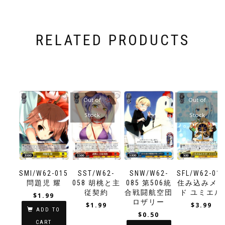
RELATED PRODUCTS
Out of
Out of
Stock
Stock
SMI/W62-015
SST/W62-
SNW/W62-
SFL/W62-01
問題児 耀
058 胡桃と主
085 第506統
住み込みメ
従契約
合戦闘航空団
ド ユミエル
$
1.99
ロザリー
$
1.99
$
3.99
ADD TO
$
0.50
CART