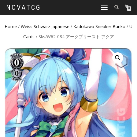
NOVATCG
TOGGLE
0
NAVIGATION
Home
/
Weiss Schwarz Japanese
/
Kadokawa Sneaker Bunko
/
U
Cards
/ Sks/W62-084 アークプリースト アクア