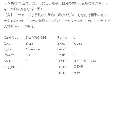
ラを1枚まで選び、思い出にし、相手は自分の思い出置場のそのキャラ
を、舞台の好きな枠に置く。
【自】 このカードが手札から舞台に置かれた時、あなたは相手のキャ
ラを1枚とそのキャラの特徴を1つ選び、そのターン中、そのキャラはそ
の特徴をすべて失う。
Card No.:
Sks/W62-084
Rarity:
U
Color:
Blue
Side:
Weiss
Type:
Character
Level:
0
Power:
1000
Cost:
0
Soul:
1
Trait 1:
スニーカー文庫
Triggers:
Trait 2:
冒険者
Trait 3:
女神