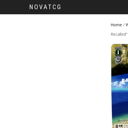
NOVATCG
Home
/
W
Recalle