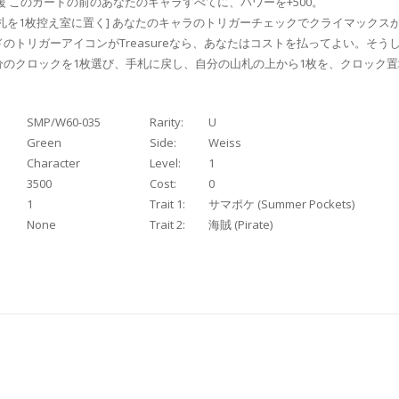
援 このカードの前のあなたのキャラすべてに、パワーを+500。
札を1枚控え室に置く] あなたのキャラのトリガーチェックでクライマックスが
゙のトリガーアイコンがTreasureなら、あなたはコストを払ってよい。そう
分のクロックを1枚選び、手札に戻し、自分の山札の上から1枚を、クロック
SMP/W60-035
Rarity:
U
Green
Side:
Weiss
Character
Level:
1
3500
Cost:
0
1
Trait 1:
サマポケ (Summer Pockets)
None
Trait 2:
海賊 (Pirate)