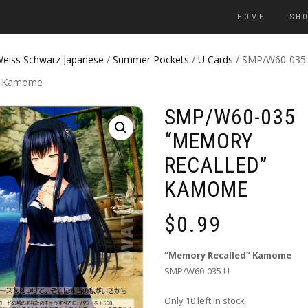
HOME
SH
eiss Schwarz Japanese
/
Summer Pockets
/
U Cards
/ SMP/W60-035
d” Kamome
SMP/W60-035
“MEMORY
RECALLED”
KAMOME
$
0.99
“Memory Recalled” Kamome
SMP/W60-035 U
Only 10 left in stock