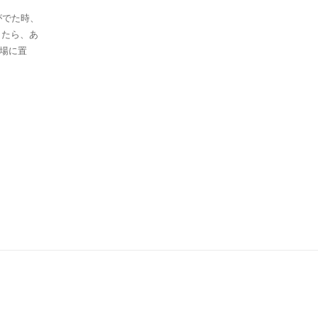
でた時、
したら、あ
置場に置