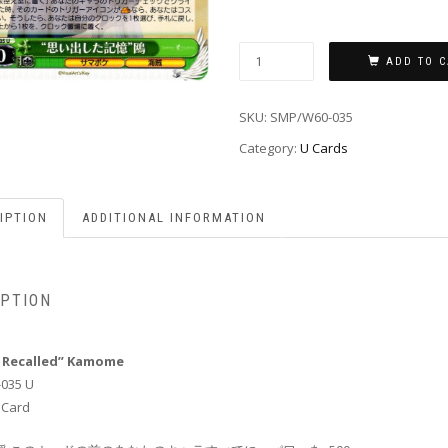
ADD TO C
SKU:
SMP/W60-035
Category:
U Cards
IPTION
ADDITIONAL INFORMATION
IPTION
 Recalled” Kamome
035 U
 Card