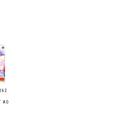
062
” AO