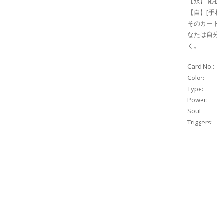
【永】 応
【自】[手
そのカート
なたは自
く。
Card No.:
Color:
Type:
Power:
Soul:
Triggers: