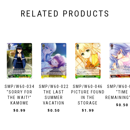
RELATED PRODUCTS
SMP/W60-034
SMP/W60-022
SMP/W60-046
SMP/W60-
“SORRY FOR
THE LAST
PICTURE FOUND
“TIME
THE WAIT!”
SUMMER
IN THE
REMAINING
KAMOME
VACATION
STORAGE
$
0.50
$
0.99
$
0.50
$
1.99