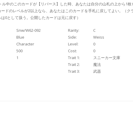
バトル中のこのカードが【リバース】した時、あなたは自分の山札の上から1枚
カードのレベルが2以上なら、あなたはこのカードを手札に戻してよい。（ク
ルは0として扱う。公開したカードは元に戻す）
Snw/W62-092
Rarity:
C
Blue
Side:
Weiss
Character
Level:
0
500
Cost:
0
1
Trait 1:
スニーカー文庫
Trait 2:
魔法
Trait 3:
武器