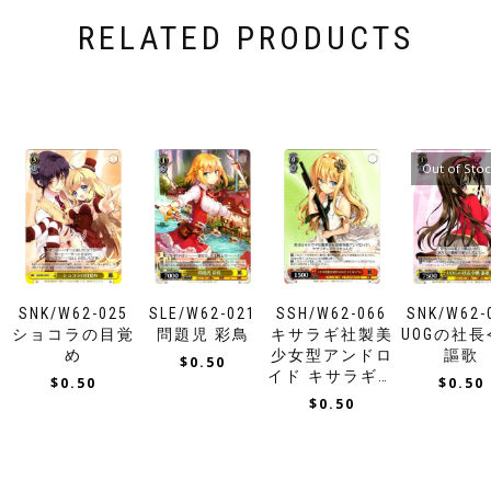
RELATED PRODUCTS
Out of Sto
SNK/W62-025
SLE/W62-021
SSH/W62-066
SNK/W62-
ショコラの目覚
問題児 彩鳥
キサラギ社製美
UOGの社
め
少女型アンドロ
謳歌
$
0.50
イド キサラギ＝
$
0.50
$
0.50
アリス
$
0.50