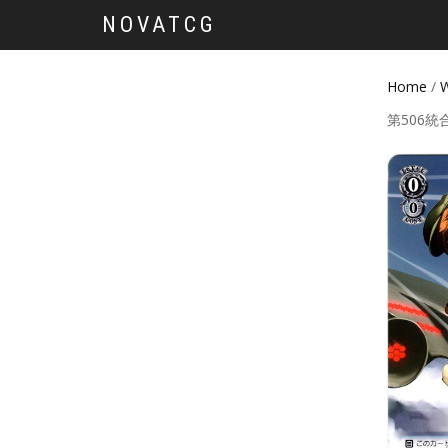
NOVATCG
Home
/
W
第506