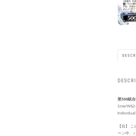
DESCR
DESCR
第506統
Snw/W62-
Individual
【自】 
ーン中、パ