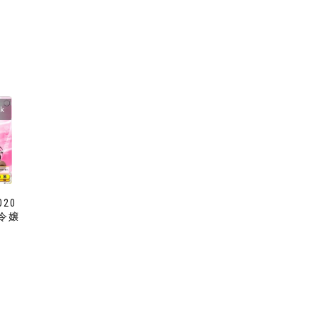
ck
020
長令嬢