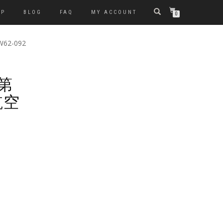
OP
BLOG
FAQ
MY ACCOUNT
0
W62-092
 第
航空