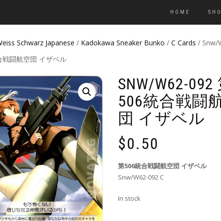
HOME
SH
eiss Schwarz Japanese
/
Kadokawa Sneaker Bunko
/
C Cards
/ Snw/
統合戦闘航空団 イザベル
SNW/W62-092
506統合戦闘
団 イザベル
$
0.50
第506統合戦闘航空団 イザベル
Snw/W62-092 C
In stock