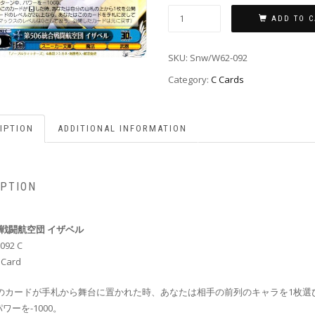
ADD TO C
SKU:
Snw/W62-092
Category:
C Cards
IPTION
ADDITIONAL INFORMATION
IPTION
合戦闘航空団 イザベル
092 C
 Card
このカードが手札から舞台に置かれた時、あなたは相手の前列のキャラを1枚選
ワーを-1000。