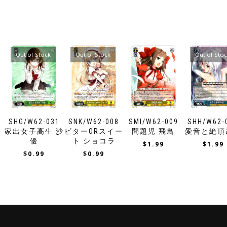
Out of Stock
Out of Stock
Out of Sto
SHG/W62-031
SNK/W62-008
SMI/W62-009
SHH/W62-
家出女子高生 沙
ビターORスイー
問題児 飛鳥
愛音と絶頂
優
ト ショコラ
$
1.99
$
1.99
$
0.99
$
0.99