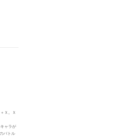
を＋Ｘ。Ｘ
のキャラが
のバトル