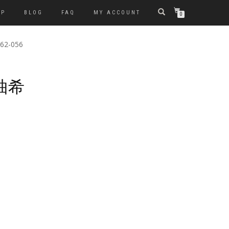
OP
BLOG
FAQ
MY ACCOUNT
0
W62-056
 柚希