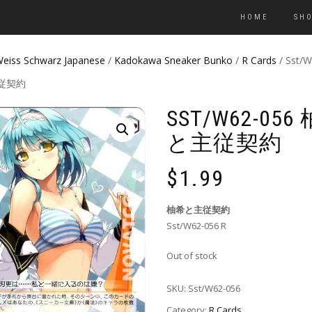
HOME
SH
eiss Schwarz Japanese
/
Kadokawa Sneaker Bunko
/
R Cards
/ Sst/
従契約
SST/W62-056
と主従契約
$
1.99
柚希と主従契約
Sst/W62-056 R
Out of stock
SKU:
Sst/W62-056
Category:
R Cards