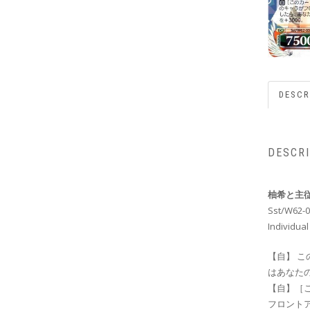
DESCR
DESCR
柚希と主
Sst/W62-0
Individual
【自】 
はあなた
【自】［
フロント