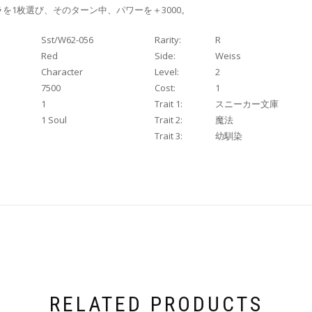
を1枚選び、そのターン中、パワーを＋3000。
Sst/W62-056
Rarity:
R
Red
Side:
Weiss
Character
Level:
2
7500
Cost:
1
1
Trait 1:
スニーカー文庫
1 Soul
Trait 2:
魔法
Trait 3:
幼馴染
RELATED PRODUCTS