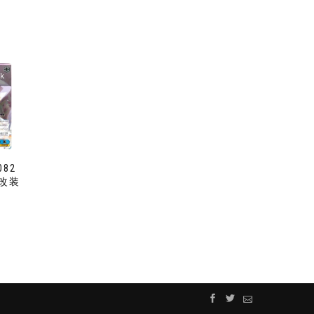
ck
082
改装