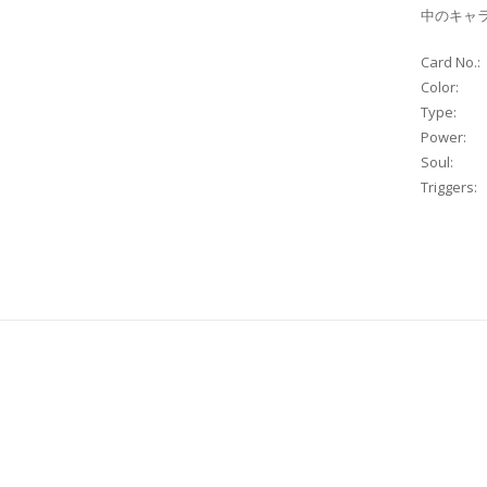
中のキャラ
Card No.:
Color:
Type:
Power:
Soul:
Triggers: