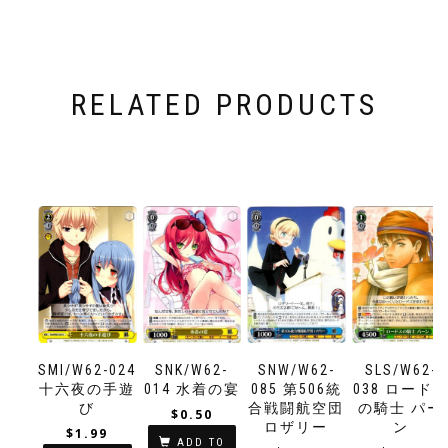
RELATED PRODUCTS
SMI/W62-024
SNK/W62-
SNW/W62-
SLS/W62-
十六夜の手遊
014 水着の宴
085 第506統
038 ロード
び
合戦闘航空団
の騎士 パー
$
0.50
ロザリー
ン
$
1.99
ADD TO