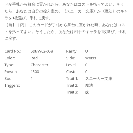
ドが手札から舞台に置かれた時、あなたはコストを払ってよい。そうし
たら、あなたは自分の控え室の、《スニーカー文庫》か《魔法》のキャ
ラを1枚選び、手札に戻す。
【自】［(2)］ このカードが手札から舞台に置かれた時、あなたはコス
トを払ってよい。そうしたら、あなたは相手のキャラを1枚選び、手札
に戻す。
Card No.:
Sst/W62-058
Rarity:
U
Color:
Red
Side:
Weiss
Type:
Character
Level:
0
Power:
1500
Cost:
0
Soul:
1
Trait 1:
スニーカー文庫
Triggers:
Trait 2:
魔法
Trait 3:
妹