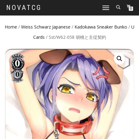
NOVATCG
TOGGLE
0
NAVIGATION
Home
/
Weiss Schwarz Japanese
/
Kadokawa Sneaker Bunko
/
U
Cards
/ Sst/W62-058 胡桃と主従契約