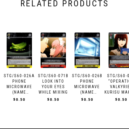
RELATED PRODUCTS
STG/S60-026A
STG/S60-071B
STG/S60-026B
STG/S60-
PHONE
LOOK INTO
PHONE
“OPERATI
MICROWAVE
YOUR EYES
MICROWAVE
VALKYRI
(NAME
WHILE MIXING
(NAME
KURISU MA
SUBJECT TO
SUBJECT TO
$
0.50
$
0.50
$
0.50
$
0.50
CHANGE)
CHANGE)