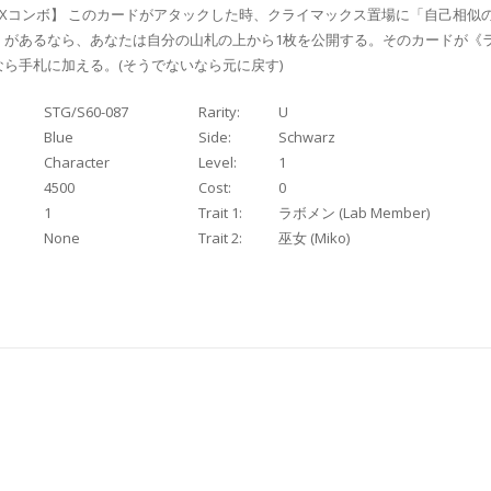
Xコンボ】 このカードがアタックした時、クライマックス置場に「自己相似の
」があるなら、あなたは自分の山札の上から1枚を公開する。そのカードが《ラ
ら手札に加える。(そうでないなら元に戻す)
STG/S60-087
Rarity:
U
Blue
Side:
Schwarz
Character
Level:
1
4500
Cost:
0
1
Trait 1:
ラボメン (Lab Member)
None
Trait 2:
巫女 (Miko)