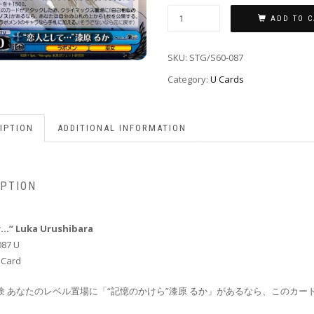
ADD TO C
SKU:
STG/S60-087
Category:
U Cards
IPTION
ADDITIONAL INFORMATION
IPTION
r…” Luka Urushibara
087 U
 Card
験 あなたのレベル置場に「“記憶のかけら”漆原 るか」があるなら、このカート