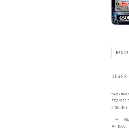
DESCR
DESCR
“As Love
STG/S60-
Individual
【永】 経
を+1500。