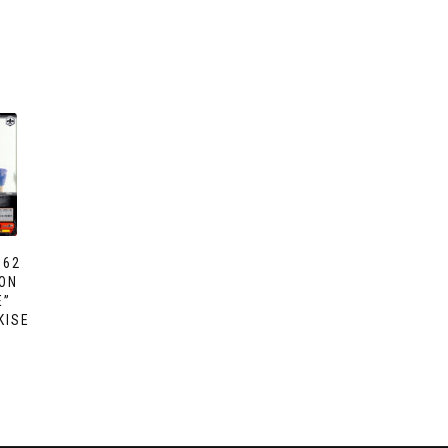
062
ON
E”
KISE