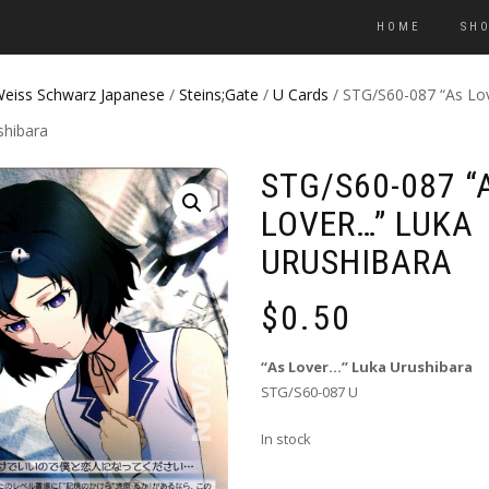
HOME
SH
eiss Schwarz Japanese
/
Steins;Gate
/
U Cards
/ STG/S60-087 “As Lo
shibara
STG/S60-087 “
LOVER…” LUKA
URUSHIBARA
$
0.50
“As Lover…” Luka Urushibara
STG/S60-087 U
In stock