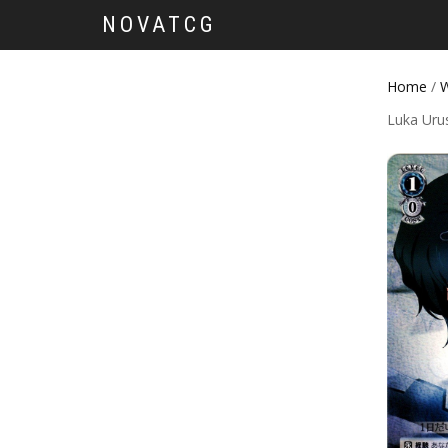
NOVATCG
Home
/
W
Luka Uru