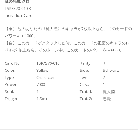
謎の悪魔 クロ
TSK/S70-010 R
Individual Card
【永】 他のあなたの《魔大陸》のキャラが2枚以上なら、このカードの
パワーを＋1000。
【自】 このカードがアタックした時、このカードの正面のキャラのレ
ベルが3以上なら、そのターン中、このカードのパワーを＋6000。
Card No.:
TSK/S70-010
Rarity:
R
Color:
Yellow
Side:
Schwarz
Type:
Character
Level:
2
Power:
7000
Cost:
1
Soul:
1
Trait 1:
魔大陸
Triggers:
1 Soul
Trait 2:
悪魔