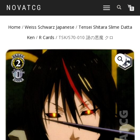
NOVATCG
TOGGLE
0
NAVIGATION
Home
/
Weiss Schwarz Japanese
/
Tensei Shitara Slime Datta
Ken
/
R Cards
/ TSK/S70-010 謎の悪魔 クロ