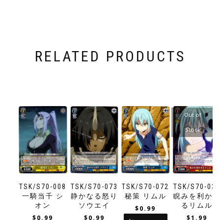
RELATED PRODUCTS
Out of
Stock
TSK/S70-008
TSK/S70-073
TSK/S70-072
TSK/S70-03
一騎当千 シ
静かなる怒り
秘策 リムル
睨みを利か
オン
ソウエイ
るリムル
$
0.99
$
0.99
$
0.99
$
1.99