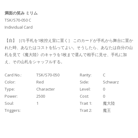
満面の笑み ミリム
TSK/S70-050 C
Individual Card
【自】［(1) 手札を1枚控え室に置く］ このカードが手札から舞台に置か
れた時、あなたはコストを払ってよい。そうしたら、あなたは自分の山
札を見て《魔大陸》のキャラを1枚まで選んで相手に見せ、手札に加
え、その山札をシャッフルする。
Card No.:
TSK/S70-050
Rarity:
C
Color:
Red
Side:
Schwarz
Type:
Character
Level:
0
Power:
2500
Cost:
0
Soul:
1
Trait 1:
魔大陸
Triggers:
Trait 2:
魔王