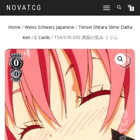
NOVATCG
TOGGLE
0
NAVIGATION
Home
/
Weiss Schwarz Japanese
/
Tensei Shitara Slime Datta
Ken
/
C Cards
/ TSK/S70-050 満面の笑み ミリム