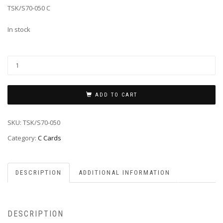
TSK/S70-050 C
In stock
ADD TO CART
SKU:
TSK/S70-050
Category:
C Cards
DESCRIPTION
ADDITIONAL INFORMATION
DESCRIPTION