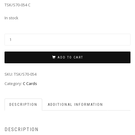
TSK/S70-054 C
In stock
ADD TO CART
SKU:
TSK/S70-054
Category:
C Cards
DESCRIPTION
ADDITIONAL INFORMATION
DESCRIPTION