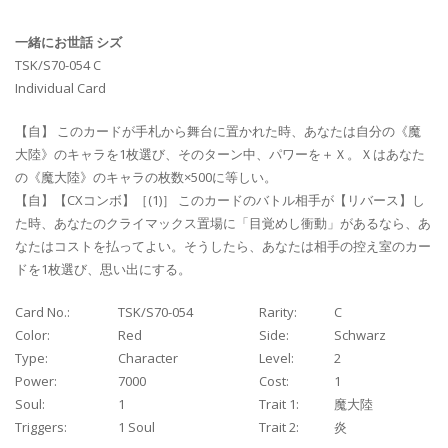
一緒にお世話 シズ
TSK/S70-054 C
Individual Card
【自】 このカードが手札から舞台に置かれた時、あなたは自分の《魔
大陸》のキャラを1枚選び、そのターン中、パワーを＋Ｘ。Ｘはあなた
の《魔大陸》のキャラの枚数×500に等しい。
【自】【CXコンボ】［(1)］ このカードのバトル相手が【リバース】し
た時、あなたのクライマックス置場に「目覚めし衝動」があるなら、あ
なたはコストを払ってよい。そうしたら、あなたは相手の控え室のカー
ドを1枚選び、思い出にする。
Card No.:
TSK/S70-054
Rarity:
C
Color:
Red
Side:
Schwarz
Type:
Character
Level:
2
Power:
7000
Cost:
1
Soul:
1
Trait 1:
魔大陸
Triggers:
1 Soul
Trait 2:
炎