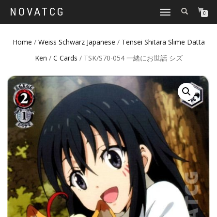
NOVATCG
TOGGLE
0
NAVIGATION
Home
/
Weiss Schwarz Japanese
/
Tensei Shitara Slime Datta
Ken
/
C Cards
/ TSK/S70-054 一緒にお世話 シズ