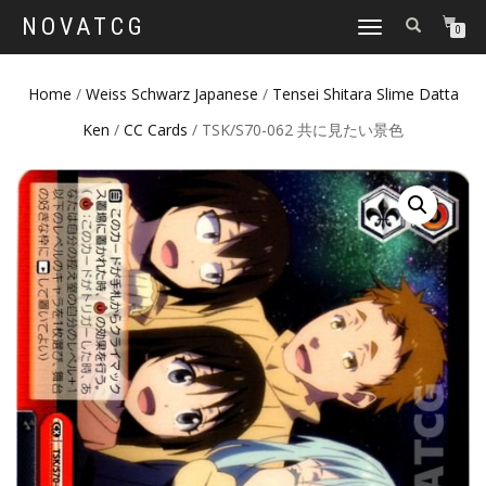
NOVATCG
TOGGLE
0
NAVIGATION
Home
/
Weiss Schwarz Japanese
/
Tensei Shitara Slime Datta
Ken
/
CC Cards
/ TSK/S70-062 共に見たい景色