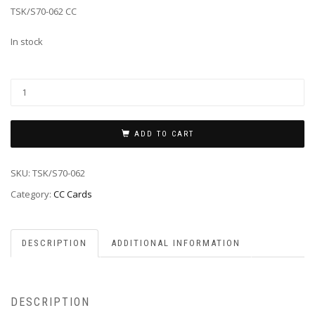
TSK/S70-062 CC
In stock
ADD TO CART
SKU:
TSK/S70-062
Category:
CC Cards
DESCRIPTION
ADDITIONAL INFORMATION
DESCRIPTION