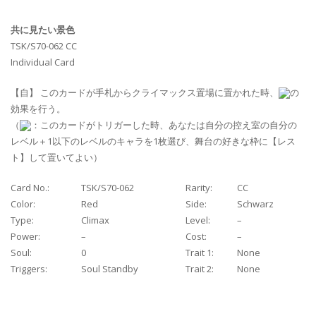
共に見たい景色
TSK/S70-062 CC
Individual Card
【自】 このカードが手札からクライマックス置場に置かれた時、
の
効果を行う。
（
：このカードがトリガーした時、あなたは自分の控え室の自分の
レベル＋1以下のレベルのキャラを1枚選び、舞台の好きな枠に【レス
ト】して置いてよい）
Card No.:
TSK/S70-062
Rarity:
CC
Color:
Red
Side:
Schwarz
Type:
Climax
Level:
–
Power:
–
Cost:
–
Soul:
0
Trait 1:
None
Triggers:
Soul Standby
Trait 2:
None