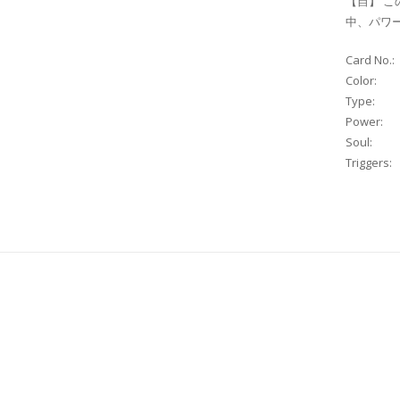
【自】 
中、パワー
Card No.:
Color:
Type:
Power:
Soul:
Triggers: