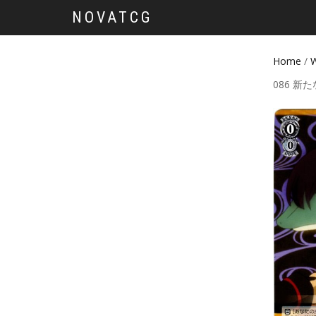
NOVATCG
Home
/
W
086 新