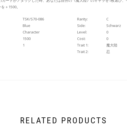
このカードがアタックした時、あなたは自分の《魔大陸》のキャラを1枚選び、
を＋1500。
TSK/S70-086
Rarity:
C
Blue
Side:
Schwarz
Character
Level:
0
1500
Cost:
0
1
Trait 1:
魔大陸
Trait 2:
忍
RELATED PRODUCTS