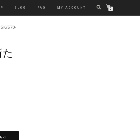
OP
BLOG
FAQ
MY ACCOUNT
0
TSK/S70-
 新た
ART