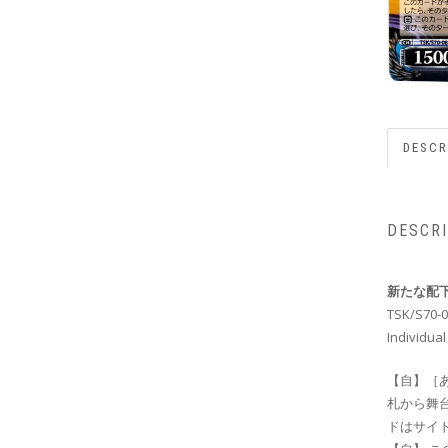
DESCR
DESCR
新たな配下
TSK/S70-0
Individual
【自】［
札から舞
ドはサイ