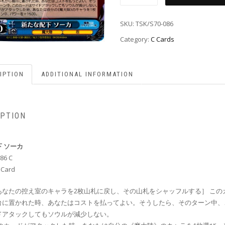
SKU:
TSK/S70-086
Category:
C Cards
IPTION
ADDITIONAL INFORMATION
IPTION
 ソーカ
86 C
 Card
あなたの控え室のキャラを2枚山札に戻し、その山札をシャッフルする］ この
台に置かれた時、あなたはコストを払ってよい。そうしたら、そのターン中、
ドアタックしてもソウルが減少しない。