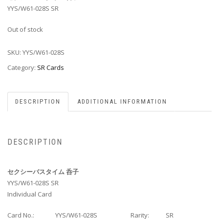
YYS/W61-028S SR
Out of stock
SKU:
YYS/W61-028S
Category:
SR Cards
DESCRIPTION
ADDITIONAL INFORMATION
DESCRIPTION
セクシーバスタイム 呑子
YYS/W61-028S SR
Individual Card
Card No.:
YYS/W61-028S
Rarity:
SR