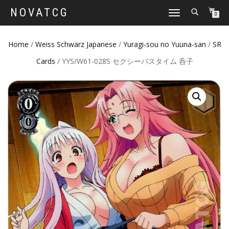
NOVATCG
TOGGLE
0
NAVIGATION
Home
/
Weiss Schwarz Japanese
/
Yuragi-sou no Yuuna-san
/
SR
Cards
/ YYS/W61-028S セクシーバスタイム 呑子