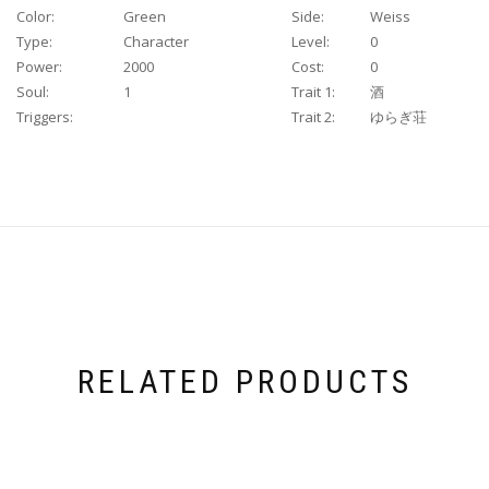
Color:
Green
Side:
Weiss
Type:
Character
Level:
0
Power:
2000
Cost:
0
Soul:
1
Trait 1:
酒
Triggers:
Trait 2:
ゆらぎ荘
RELATED PRODUCTS