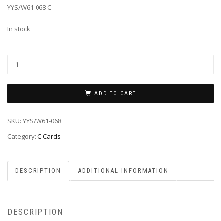
YYS/W61-068 C
In stock
ADD TO CART
SKU:
YYS/W61-068
Category:
C Cards
DESCRIPTION
ADDITIONAL INFORMATION
DESCRIPTION