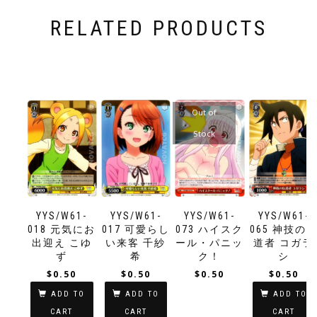
RELATED PRODUCTS
Out of
Stock
YYS/W61-
YYS/W61-
YYS/W61-
YYS/W61-
018 元気にお
017 可愛らし
073 ハイスク
065 神技の
出迎え こゆ
い来客 千紗
ール・パニッ
道者 コガラ
ず
希
ク！
シ
$
0.50
$
0.50
$
0.50
$
0.50
ADD TO
ADD TO
ADD TO
CART
CART
CART