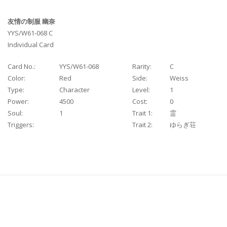
友情の制服 幽奈
YYS/W61-068 C
Individual Card
Card No.:
YYS/W61-068
Rarity:
C
Color:
Red
Side:
Weiss
Type:
Character
Level:
1
Power:
4500
Cost:
0
Soul:
1
Trait 1:
霊
Triggers:
Trait 2:
ゆらぎ荘