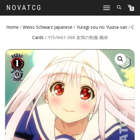
NOVATCG
TOGGLE
0
NAVIGATION
Home
/
Weiss Schwarz Japanese
/
Yuragi-sou no Yuuna-san
/
C
Cards
/ YYS/W61-068 友情の制服 幽奈