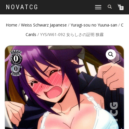
NOVATCG
TOGGLE
0
NAVIGATION
Home
/
Weiss Schwarz Japanese
/
Yuragi-sou no Yuuna-san
/
C
Cards
/ YYS/W61-092 女らしさの証明 狭霧