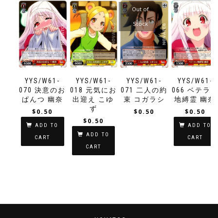
Out of
Stock
YYS/W61-
YYS/W61-
YYS/W61-
YYS/W61-
070 決意のお
018 元気にお
071 二人の約
066 ベテラ
ぱんつ 幽奈
出迎え こゆ
束 コガラシ
地縛霊 幽奈
ず
$
0.50
$
0.50
$
0.50
$
0.50
ADD TO
ADD TO
ADD TO
CART
CART
CART