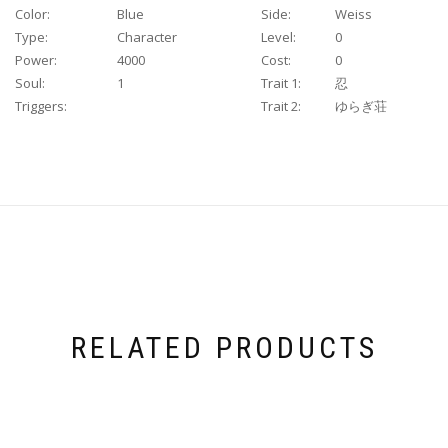
Color:
Blue
Side:
Weiss
Type:
Character
Level:
0
Power:
4000
Cost:
0
Soul:
1
Trait 1:
忍
Triggers:
Trait 2:
ゆらぎ荘
RELATED PRODUCTS