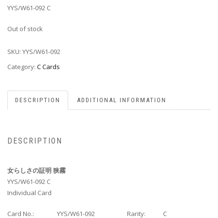
YYS/W61-092 C
Out of stock
SKU:
YYS/W61-092
Category:
C Cards
DESCRIPTION
ADDITIONAL INFORMATION
DESCRIPTION
女らしさの証明 狭霧
YYS/W61-092 C
Individual Card
Card No.:
YYS/W61-092
Rarity:
C