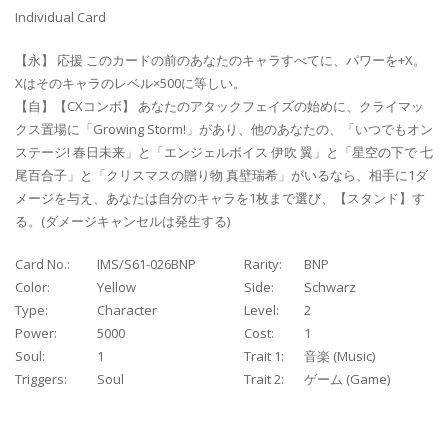
Individual Card
【永】 応援 このカードの前のあなたのキャラすべてに、パワーを+X。
Xはそのキャラのレベル×500に等しい。
【自】【CXコンボ】 あなたのアタックフェイズの始めに、クライマッ
クス置場に「Growing Storm!」があり、他のあなたの、「いつでもオン
ステージ! 春日未来」と「エンジェルボイス 伊吹 翼」と「星空の下で 七
尾百合子」と「クリスマスの贈り物 真壁瑞希」がいるなら、相手に1ダ
メージを与え、あなたは自分のキャラを1枚まで選び、【スタンド】す
る。(ダメージキャンセルは発生する)
Card No.:
IMS/S61-026BNP
Rarity:
BNP
Color:
Yellow
Side:
Schwarz
Type:
Character
Level:
2
Power:
5000
Cost:
1
Soul:
1
Trait 1:
音楽 (Music)
Triggers:
Soul
Trait 2:
ゲーム (Game)