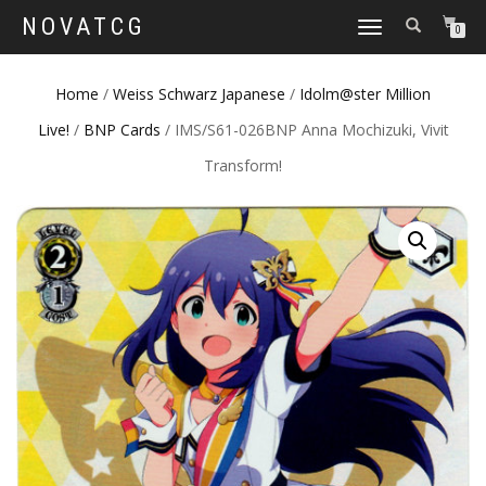
NOVATCG
TOGGLE
0
NAVIGATION
Home
/
Weiss Schwarz Japanese
/
Idolm@ster Million
Live!
/
BNP Cards
/ IMS/S61-026BNP Anna Mochizuki, Vivit
Transform!