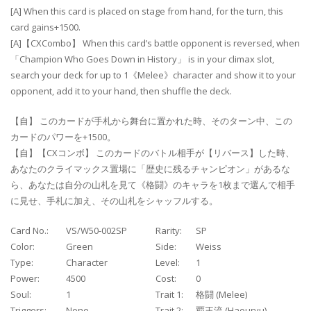
[A] When this card is placed on stage from hand, for the turn, this
card gains+1500.
[A]【CXCombo】 When this card’s battle opponent is reversed, when
「Champion Who Goes Down in History」 is in your climax slot,
search your deck for up to 1《Melee》character and show it to your
opponent, add it to your hand, then shuffle the deck.
【自】 このカードが手札から舞台に置かれた時、そのターン中、この
カードのパワーを+1500。
【自】【CXコンボ】 このカードのバトル相手が【リバース】した時、
あなたのクライマックス置場に「歴史に残るチャンピオン」があるな
ら、あなたは自分の山札を見て《格闘》のキャラを1枚まで選んで相手
に見せ、手札に加え、その山札をシャッフルする。
Card No.:
VS/W50-002SP
Rarity:
SP
Color:
Green
Side:
Weiss
Type:
Character
Level:
1
Power:
4500
Cost:
0
Soul:
1
Trait 1:
格闘 (Melee)
Triggers:
None
Trait 2:
覇王流 (Haouryu)