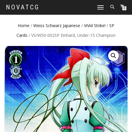
NOVATCG
TOGGLE
0
NAVIGATION
Home
/
Weiss Schwarz Japanese
/
ViVid Strike!
/
SP
Cards
/ VS/W50-002SP Einhard, Under-15 Champion