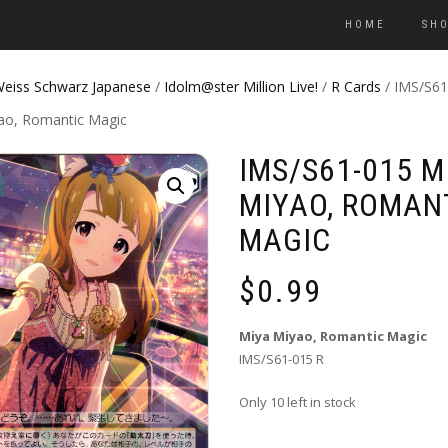
HOME
SH
eiss Schwarz Japanese
/
Idolm@ster Million Live!
/
R Cards
/ IMS/S61
ao, Romantic Magic
IMS/S61-015 M
MIYAO, ROMAN
MAGIC
$
0.99
Miya Miyao, Romantic Magic
IMS/S61-015 R
Only 10 left in stock