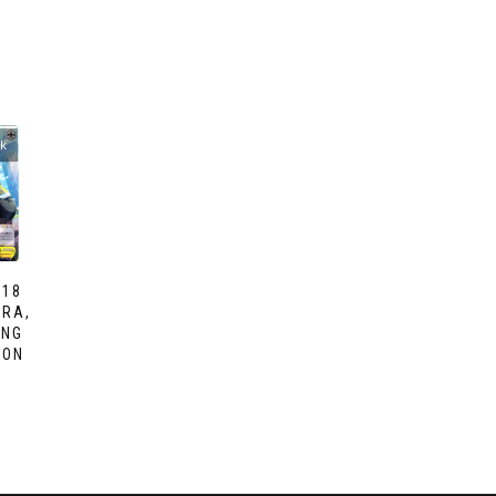
ck
018
URA,
ING
ION