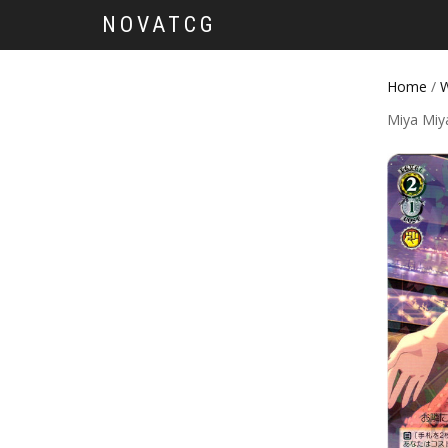
NOVATCG
Home
/
W
Miya Miy