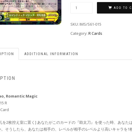
ADD TO C
SKU:
IMS/S61-015
Category:
R Cards
IPTION
ADDITIONAL INFORMATION
IPTION
ao, Romantic Magic
15 R
 Card
札を2枚控え室に置く] あなたがこのカードの『助太刀』を使った時、あなた
。そうしたら、あなたは相手の、レベルが相手のレベルより高いキャラを1枚