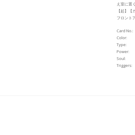
え室に置
【起】【カ
フロントア
Card No.:
Color:
Type:
Power:
Soul:
Triggers: