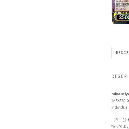
DESCR
DESCR
Miya Miy
IMS/S61-0
Individual
【自】[手
払ってよい