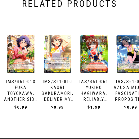
RELATED PRODUCTS
Out of Stock
Out of Sto
IMS/S61-013
IMS/S61-010
IAS/S61-061
IAS/S61-
FUKA
KAORI
YUKIHO
AZUSA MI
TOYOKAWA,
SAKURAMORI,
HAGIWARA,
FASCINAT
ANOTHER SIDE
DELIVER MY
RELIABLY
PROPOSIT
OF LIFE
FEELINGS
TRUSTING
$
0.99
$
0.99
$
1.99
$
0.99