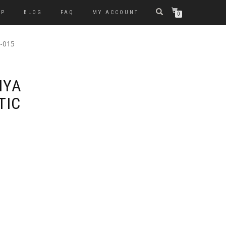
OP
BLOG
FAQ
MY ACCOUNT
0
-015
IYA
TIC