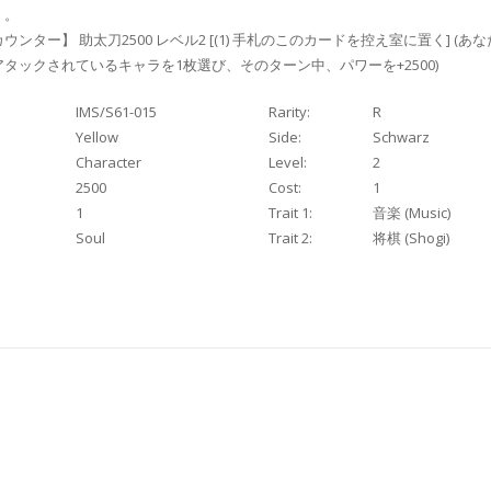
く。
ウンター】 助太刀2500 レベル2 [(1) 手札のこのカードを控え室に置く] (あ
タックされているキャラを1枚選び、そのターン中、パワーを+2500)
IMS/S61-015
Rarity:
R
Yellow
Side:
Schwarz
Character
Level:
2
2500
Cost:
1
1
Trait 1:
音楽 (Music)
Soul
Trait 2:
将棋 (Shogi)